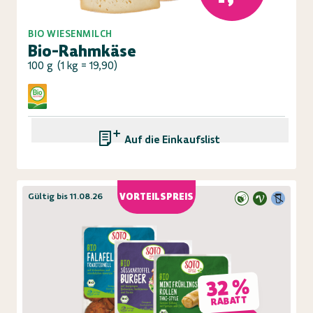
BIO WIESENMILCH
Bio-Rahmkäse
100 g
(
1 kg = 19,90
)
Auf die Einkaufsliste
Gültig bis 11.08.26
VORTEILSPREIS
32 %
RABATT