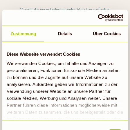
*Angebote nur in teilnehmenden Märkten verfügbar.
Angebotsartikel können aufgrund begrenzter
Vorratsmenge bereits im Laufe des ersten Angebotstages
ausverkauft sein. Abgabe nur in handelsüblichen Mengen
und nur solange der Vorrat reicht. Alle Preisangaben in Euro,
Zustimmung
Details
Über Cookies
Änderungen und Irrtümer vorbehalten.
Diese Webseite verwendet Cookies
Wir verwenden Cookies, um Inhalte und Anzeigen zu
personalisieren, Funktionen für soziale Medien anbieten
zu können und die Zugriffe auf unsere Website zu
analysieren. Außerdem geben wir Informationen zu der
Verwendung unserer Website an unsere Partner für
soziale Medien, Werbung und Analysen weiter. Unsere
Partner führen diese Informationen möglicherweise mit
weiteren Daten zusammen, die uns bereitgestellt oder die
im Rahmen der Nutzung der Dienste gesammelt wurden.
Hinweis auf Verarbeitung der auf dieser Webseite
Einwilligungsauswahl