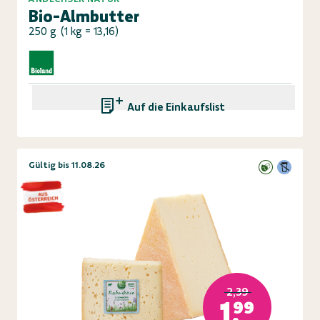
Bio-Almbutter
250 g
(
1 kg = 13,16
)
Auf die Einkaufsliste
Gültig bis 11.08.26
2,39
1,99