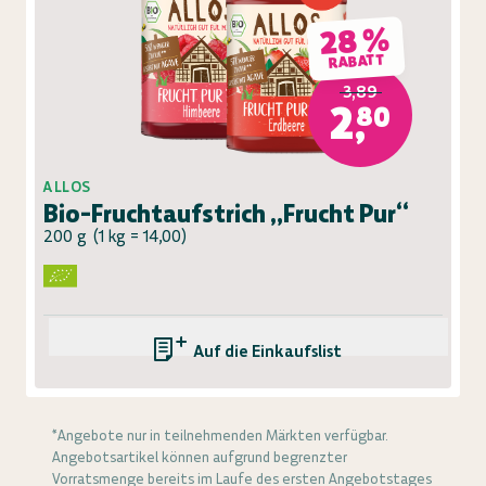
28 %
RABATT
3,89
2,80
ALLOS
Bio-Fruchtaufstrich „Frucht Pur“
200 g
(
1 kg = 14,00
)
Auf die Einkaufsliste
*Angebote nur in teilnehmenden Märkten verfügbar.
Angebotsartikel können aufgrund begrenzter
Vorratsmenge bereits im Laufe des ersten Angebotstages