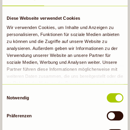
direkt auf dein Smartphone.
Unser Tipp:
Aktiviere die Glocke im Kanal! So wirst
Diese Webseite verwendet Cookies
du über neue Beiträge benachrichtigt und verpasst
Wir verwenden Cookies, um Inhalte und Anzeigen zu
garantiert keine Aktionen, Gewinnspiele oder
personalisieren, Funktionen für soziale Medien anbieten
Produktneuheiten mehr.
zu können und die Zugriffe auf unsere Website zu
analysieren. Außerdem geben wir Informationen zu der
Verwendung unserer Website an unsere Partner für
Jetzt unserem
WhatsApp-Kanal beitreten
und
soziale Medien, Werbung und Analysen weiter. Unsere
immer bestens informiert bleiben:
Partner führen diese Informationen möglicherweise mit
weiteren Daten zusammen, die uns bereitgestellt oder die
im Rahmen der Nutzung der Dienste gesammelt wurden.
Hinweis auf Verarbeitung der auf dieser Webseite
Einwilligungsauswahl
erhobenen Daten in den USA durch Google: Unsere
Notwendig
Webseite verwendet Google Analytics. Nähere
Informationen hierzu findest du unter Datenschutz. Indem
SAG ES GERN WEITER
Präferenzen
auf „Cookies zulassen“ geklickt bzw. statistische
Cookies erlaubt werden, wird zugleich gem. Art. 49 Abs.