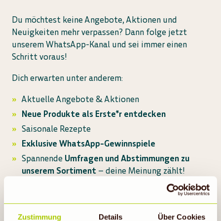
Du möchtest keine Angebote, Aktionen und
Neuigkeiten mehr verpassen? Dann folge jetzt
unserem WhatsApp-Kanal und sei immer einen
Schritt voraus!
Dich erwarten unter anderem:
Aktuelle Angebote & Aktionen
Neue Produkte als Erste*r entdecken
Saisonale Rezepte
Exklusive WhatsApp-Gewinnspiele
Spannende
Umfragen und Abstimmungen zu
unserem Sortiment
– deine Meinung zählt!
Wissensbeiträge zu aktuellen Themen
Kein langes Suchen, kein überfüllter Feed – hier
Zustimmung
Details
Über Cookies
erhältst du unkompliziert alle relevanten Inhalte