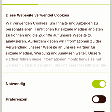
Diese Webseite verwendet Cookies
Wir verwenden Cookies, um Inhalte und Anzeigen zu
personalisieren, Funktionen für soziale Medien anbieten
zu können und die Zugriffe auf unsere Website zu
analysieren. Außerdem geben wir Informationen zu der
Verwendung unserer Website an unsere Partner für
Spanische Safransuppe
soziale Medien, Werbung und Analysen weiter. Unsere
ca. 30 Minuten
Partner führen diese Informationen möglicherweise mit
weiteren Daten zusammen, die uns bereitgestellt oder die
im Rahmen der Nutzung der Dienste gesammelt wurden.
Hinweis auf Verarbeitung der auf dieser Webseite
Einwilligungsauswahl
Rezept ansehen
erhobenen Daten in den USA durch Google: Unsere
Notwendig
Webseite verwendet Google Analytics. Nähere
Informationen hierzu findest du unter Datenschutz. Indem
Präferenzen
auf „Cookies zulassen“ geklickt bzw. statistische
Cookies erlaubt werden, wird zugleich gem. Art. 49 Abs.