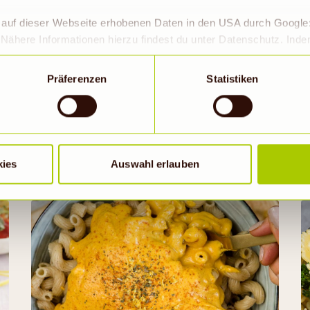
r auf dieser Webseite erhobenen Daten in den USA durch Googl
Nähere Informationen hierzu findest du unter Datenschutz. Ind
Schinkennudeln
okies erlaubt werden, wird zugleich gem. Art. 49 Abs. 1 S. 1 lit 
eitet werden. Die USA werden vom Europäischen Gerichtshof als
ca. 25 Minuten
Präferenzen
Statistiken
 Datenschutzniveau eingeschätzt. Es besteht insbesondere da
roll- und zu Überwachungszwecken, möglicherweise auch ohne 
Wenn auf „Nur notwendige Cookies“ geklickt bzw. statistische C
hriebene Übermittlung nicht statt.
Rezept ansehen
kies
Auswahl erlauben